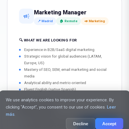
Marketing Manager
campaign
📍 Madrid
🏠 Remote
📣 Marketing
🔍 WHAT WE ARE LOOKING FOR
Experience in B2B/SaaS digital marketing
Strategic vision for global audiences (LATAM,
Europe, US)
Mastery of SEO, SEM, email marketing and social
media
Analytical ability and metric-oriented
Fluent English (native Spanish)
We use analytics cookies to improve your experience. By
clicking "Accept", you consent to our use of cookies.
Leer
🎁 WHAT WE OFFER
más
.
Lead the marketing strategy for a global product
Decline
Accept
Competitive salary + equity
chat_bubble_outline
AI Assistant