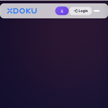
login
Login