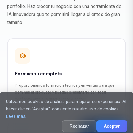
portfolio. Haz crecer tu negocio con una herramienta de
IA innovadora que te permitirá llegar a clientes de gran
tamaño.
school
Formación completa
Proporcionamos formación técnica y en ventas para que
domines el producto y puedas presentarlo con total
confianza ante cualquier cliente o sector.
Utilizamos cookies de análisis para mejorar su experiencia. Al
hacer clic en "Aceptar", consiente nuestro uso de cookies.
Leer más
.
Rechazar
Aceptar
chat_bubble_outline
AI Assistant