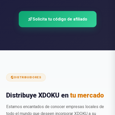
rocket_launch
Solicita tu código de afiliado
public
DISTRIBUIDORES
Distribuye XDOKU en
tu mercado
Estamos encantados de conocer empresas locales de
todo el mundo que deseen incorporar XDOKU a su