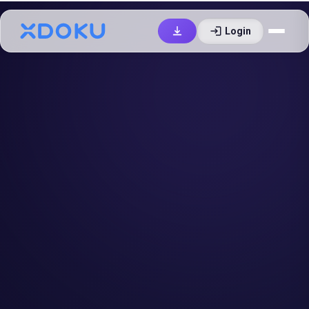
login
Login