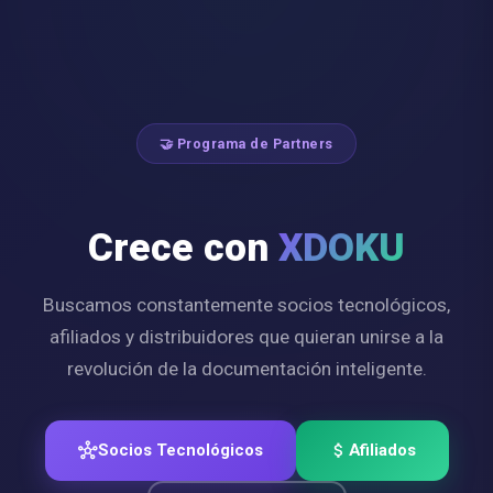
🤝 Programa de Partners
Crece con
XDOKU
Buscamos constantemente socios tecnológicos,
afiliados y distribuidores que quieran unirse a la
revolución de la documentación inteligente.
hub
Socios Tecnológicos
attach_money
Afiliados