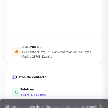
CICLONIX S.L.
apartment
Av. Fuente Nueva, 12 · San Sebastián de los Reyes,
Madrid 28703, España
contact_phone
Datos de contacto
Teléfono
call
+34 916 517 892
Ventas
Utilizamos cookies de análisis para mejorar su experiencia. Al