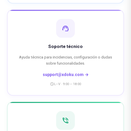
support_agent
Soporte técnico
Ayuda técnica para incidencias, configuración o dudas
sobre funcionalidades.
support@xdoku.com →
schedule
L–V · 9:00 – 18:00
phone_in_talk