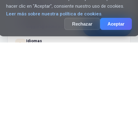
mail
sales@xdoku.com
hacer clic en "Aceptar", consiente nuestro uso de cookies.
Leer más sobre nuestra política de cookies
.
Soporte
headset_mic
Rechazar
Aceptar
chat_bubble_outline
support@xdoku.com
AI Assistant
Idiomas
translate
Español · English
Mientras tanto,
prueba XDOKU
gratis