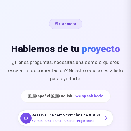
💬 Contacto
Hablemos de tu
proyecto
¿Tienes preguntas, necesitas una demo o quieres
escalar tu documentación? Nuestro equipo está listo
para ayudarte.
🇪🇸
Español
|
🇬🇧
English
—
We speak both!
Reserva una demo completa de XDOKU
arrow_forward
videocam
30 min · Uno a Uno · Online · Elige fecha