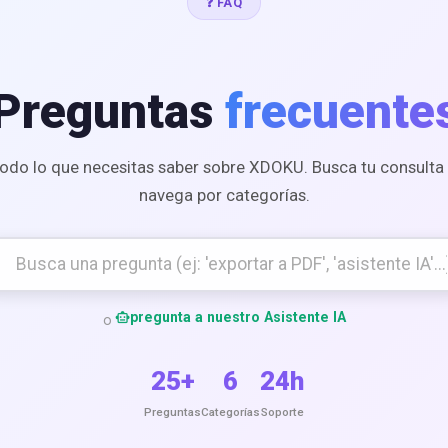
❓ FAQ
Preguntas
frecuente
odo lo que necesitas saber sobre XDOKU. Busca tu consulta
navega por categorías.
pregunta a nuestro Asistente IA
smart_toy
o
25+
6
24h
Preguntas
Categorías
Soporte