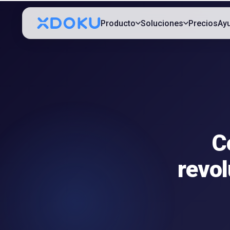
Producto
Soluciones
Precios
Ay
C
revo