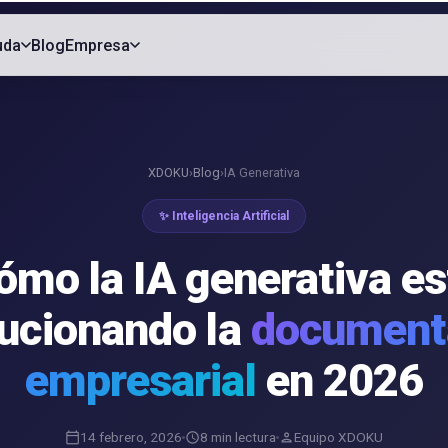
uda
Blog
Empresa
XDOKU
›
Blog
›
IA Generativa
✨ Inteligencia Artificial
ómo la IA generativa es
lucionando la
document
empresarial
en 2026
14 febrero, 2026
8 min lectura
Equipo XDOKU
calendar_today
schedule
person