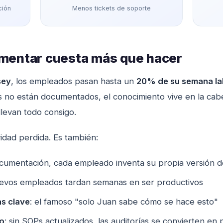
ción
Menos tickets de soporte
umentar cuesta más que hacer
sey
, los empleados pasan hasta un
20% de su semana la
s no están documentados, el conocimiento vive en la ca
levan todo consigo.
vidad perdida. Es también:
documentación, cada empleado inventa su propia versión 
nuevos empleados tardan semanas en ser productivos
s clave
: el famoso "solo Juan sabe cómo se hace esto"
vo
: sin SOPs actualizados, las auditorías se convierten en 