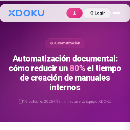
login
Login
⚙️ Automatización
Automatización documental:
cómo reducir un
80%
el tiempo
de creación de manuales
internos
19 octubre, 2025
9 min lectura
Equipo XDOKU
calendar_today
schedule
person